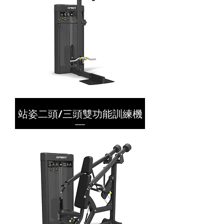
站姿二頭/三頭雙功能訓練機