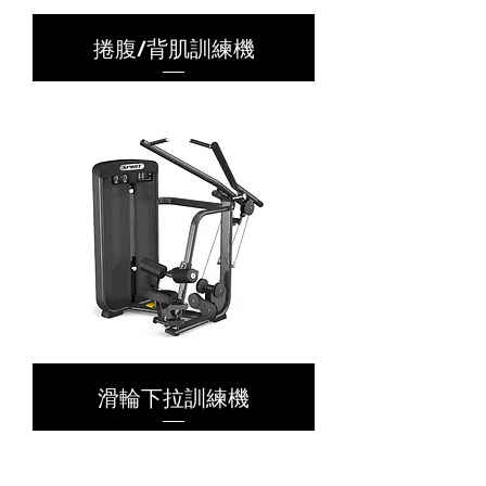
捲腹/背肌訓練機
滑輪下拉訓練機