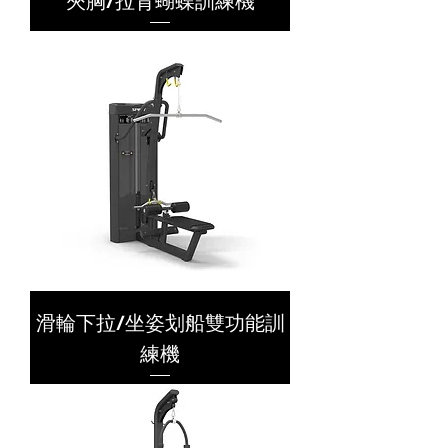
夾胸/拉背蝴蝶訓練機
滑輪下拉/坐姿划船雙功能訓
練機