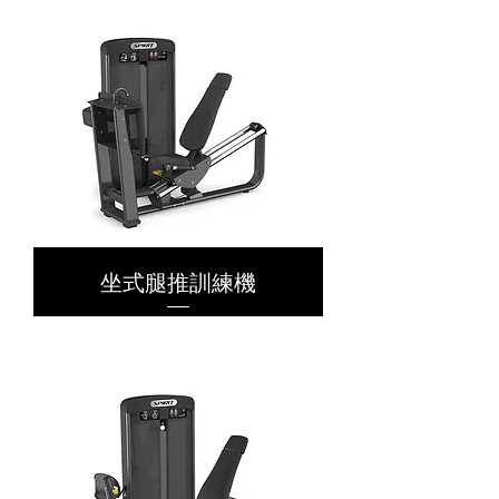
坐式腿推訓練機