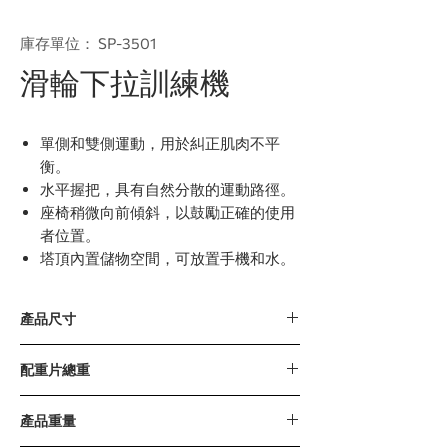
庫存單位： SP-3501
滑輪下拉訓練機
單側和雙側運動，用於糾正肌肉不平
衡。
水平握把，具有自然分散的運動路徑。
座椅稍微向前傾斜，以鼓勵正確的使用
者位置。
塔頂內置儲物空間，可放置手機和水。
產品尺寸
1522 x 1430 x 1852毫米 / 60” x 56” x 73”
配重片總重
110公斤 / 240磅 (15磅 x 16片)
產品重量
增重片 : 7.5磅