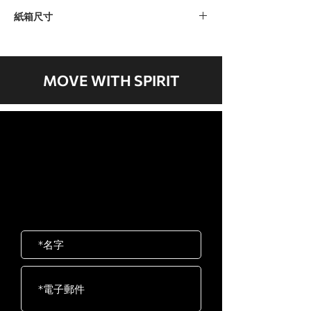
282kg / 623lb
紙箱尺寸
紙箱 A: 1350 x 745 x 180毫米 / 53” x
29” x 7”
紙箱 B: 1510 x 820 x 230毫米 / 59” x
MOVE WITH SPIRIT
32” x 9”
紙箱 C: 1280 x 1200 x 410毫米 / 50” x
47” x 16”
歡迎聯絡我們
岱宇國際 ​台灣總公司
客服專線：02-2501-1815
E-mail：service@dyaco.com.tw