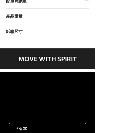
配重片總重
132公斤 / 290磅 (10磅 x 1片 + 20磅 x 14
產品重量
片)
增重片: 5磅
271公斤 / 597磅
紙箱尺寸
紙箱 A：1390 x 600 x 125毫米 / 55” x
24” x 5”
紙箱 B：1520 x 580 x 260毫米 / 60” x
MOVE WITH SPIRIT
23” x 10”
紙箱 C：1190 x 1010 x 335毫米 / 47“ x
40” x 13“
歡迎聯絡我們
紙箱 D：1000 x 180 x 550毫米 / 39” x
岱宇國際 ​台灣總公司
7“ x 22”
客服專線：02-2501-1815
紙箱 E：530 x 500 x 290毫米 / 21” x
E-mail：service@dyaco.com.tw
20” x 11”