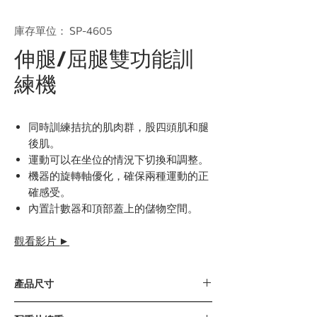
庫存單位： SP-4605
伸腿/屈腿雙功能訓
練機
同時訓練拮抗的肌肉群，股四頭肌和腿
後肌。
運動可以在坐位的情況下切換和調整。
機器的旋轉軸優化，確保兩種運動的正
確感受。
內置計數器和頂部蓋上的儲物空間。
觀看影片 ►
產品尺寸
1407 x 1373 x 1580毫米 / 55” x 54” x 62”