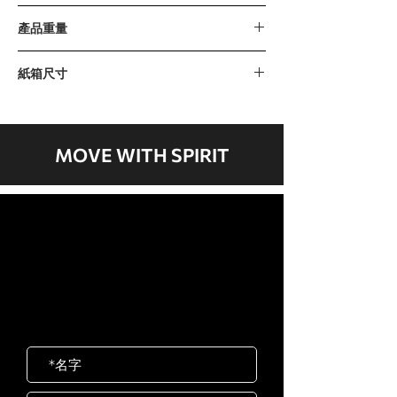
115公斤 / 250磅 (10磅 x 5片 + 20磅 x 10
產品重量
片)
239公斤 / 527磅
紙箱尺寸
紙箱A：1390 x 600 x 125 毫米 / 54" x
24" x 5"
紙箱B：1520 x 580 x 260 毫米 / 60" x
MOVE WITH SPIRIT
23" x 10"
紙箱C：1850 x 1200 x 260 毫米 / 73" x
47" x 10"
歡迎聯絡我們
紙箱D：1200 x 90 x 400 毫米 / 47" x
岱宇國際 ​台灣總公司
4" x 16"
客服專線：02-2501-1815
紙箱E：530 x 500 x 290 毫米 / 21" x
E-mail：service@dyaco.com.tw
20" x 11"