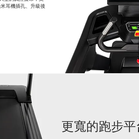
5毫米耳機插孔、升級後
更寬的跑步平