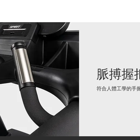
脈搏握
符合人體工學的手