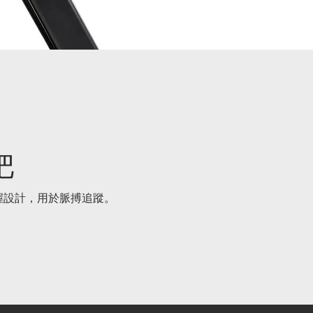
把
握設計，用於脈搏追蹤。