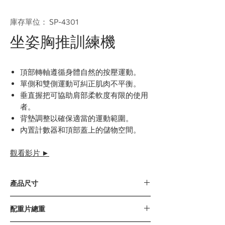
庫存單位： SP-4301
坐姿胸推訓練機
頂部轉軸遵循身體自然的按壓運動。
單側和雙側運動可糾正肌肉不平衡。
垂直握把可協助肩部柔軟度有限的使用
者。
背墊調整以確保適當的運動範圍。
內置計數器和頂部蓋上的儲物空間。
觀看影片 ►
產品尺寸
1555 x 985 x 1815毫米 / 61” x 39” x 71”
配重片總重