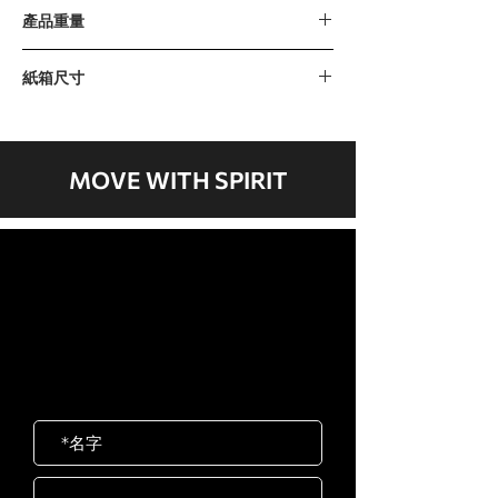
109公斤 / 240磅（20磅 x 12片）
產品重量
增重片 : 5磅
217公斤 / 478磅
紙箱尺寸
紙箱 A：1390 x 600 x 125毫米 / 54” x
24” x 5”
紙箱 B：1520 x 580 x 260毫米 / 60” x
MOVE WITH SPIRIT
23” x 10”
紙箱 C：1850 x 970 x 570毫米 / 73” x
38” x 22”
歡迎聯絡我們
紙箱 D：1000 x 110 x 380毫米 / 39” x
岱宇國際 ​台灣總公司
4” x 15”
客服專線：02-2501-1815
紙箱 E：530 x 500 x 290毫米 / 21” x
E-mail：service@dyaco.com.tw
20” x 11”