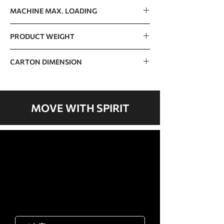
125kg / 276lb
MACHINE MAX. LOADING
400kg / 882lb
PRODUCT WEIGHT
108kg / 238lb
CARTON DIMENSION
1920 x 1090 x 280mm / 76” x 43” x 11”
MOVE WITH SPIRIT
歡迎聯絡我們
岱宇國際 ​台灣總公司
客服專線：02-2501-1815
E-mail：service@dyaco.com.tw