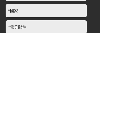
提交
品牌資訊
關於
新聞​
經銷商
產品