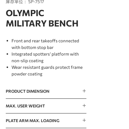
庫存單位： SP-7517
OLYMPIC
MILITARY BENCH
Front and rear takeoffs connected
with bottom stop bar
Integrated spottersʼ platform with
non-slip coating
Wear resistant guards protect frame
powder coating
PRODUCT DIMENSION
1100 x 1255 x 1753mm / 43” x 49” x 69”
MAX. USER WEIGHT
150kg / 330lb
PLATE ARM MAX. LOADING