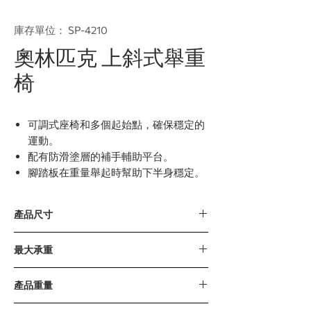
庫存單位： SP-4210
奧林匹克 上斜式舉重
椅
可調式座椅和多個起始點，確保穩定的
運動。
配有防滑塗層的補手輔助平台。
腳踏板在重量舉起時幫助下半身穩定。
產品尺寸
2065 x 1720 x 1355毫米 / 81” x 68” x 53”
最大承重
280公斤 / 617磅
產品重量
126公斤 / 278磅