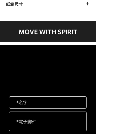
紙箱尺寸
紙箱 A：1260 x 470 x 220毫米 / 50” x
19” x 9”
紙箱 B：1740 x 670 x 435毫米 / 69” x
MOVE WITH SPIRIT
26” x 17”
紙箱 C：1430 x 95 x 350毫米 / 56” x
4” x 14”
歡迎聯絡我們
紙箱 D：600 x 500 x 435毫米 / 24” x
岱宇國際 ​台灣總公司
20” x 17”
客服專線：02-2501-1815
E-mail：service@dyaco.com.tw