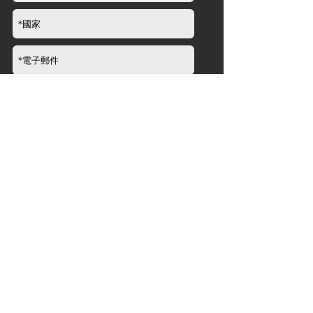
提交
品牌資訊
關於
新聞​
經銷商
產品