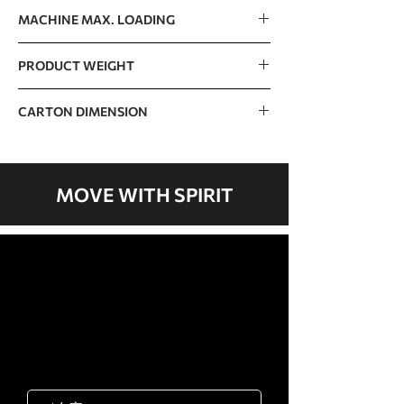
125kg / 276lb
MACHINE MAX. LOADING
400kg / 882lb
PRODUCT WEIGHT
96kg / 212lb
CARTON DIMENSION
1720 x 840 x 520mm / 68” x 33” x 20”
MOVE WITH SPIRIT
歡迎聯絡我們
岱宇國際 ​台灣總公司
客服專線：02-2501-1815
E-mail：service@dyaco.com.tw