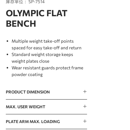
庫存單位： SP-7514
OLYMPIC FLAT
BENCH
Multiple weight take-off points
spaced for easy take-off and return
Standard weight storage keeps
weight plates close
Wear resistant guards protect frame
powder coating
PRODUCT DIMENSION
1995 x 1656 x 1261mm / 79” x 65” x 50”
MAX. USER WEIGHT
150kg / 330lb
PLATE ARM MAX. LOADING