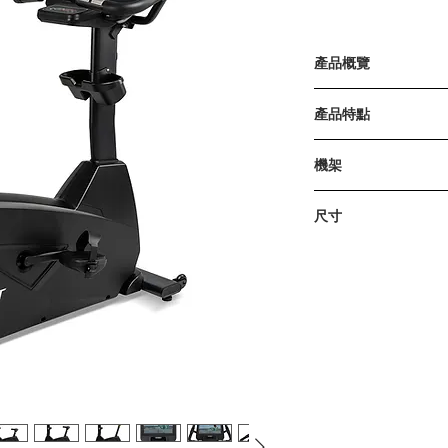
產品概覽
大尺寸15.6英
產品特點
以及串流、新聞
超大腳踏板，具
控制台: 15.6
機架
3種不同的運動
程式: 手動、爬
饋。
練、間歇、2種
採用厚度較大的高
40級阻力，滿
尺寸
藍牙: 藍牙4.0（
處理。
內建藍牙FTMS
心率: 觸控式和
產品尺寸
阻力: 40級
1230 x 650 x 1465毫
傳動系統: 聚合
產品重量
座椅: 雙彈簧緩衝
57公斤 / 127磅
電源: AC 100-240
使用者最大重量
飛輪系統: 14公斤 
205公斤 / 450磅
踏板: 超大，帶