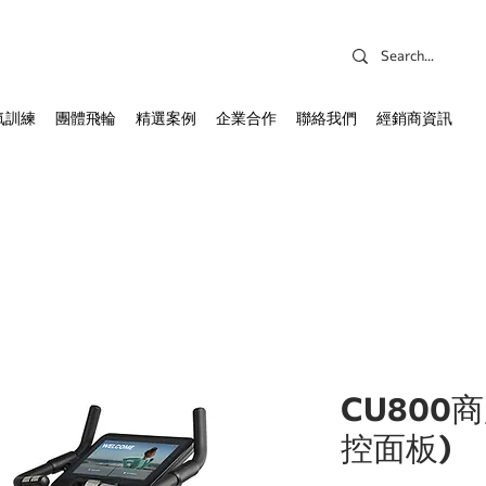
氧訓練
團體飛輪
精選案例
企業合作
聯絡我們
經銷商資訊
CU800
控面板)