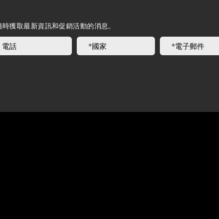
l電子報，隨時獲取最新資訊和促銷活動的消息。
歡迎聯絡我們
岱宇國際 ​台灣總公司
客服專線：02-2501-1815
E-mail：service@dyaco.com.tw