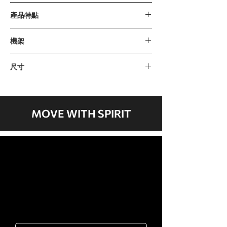
平穩、安靜的508毫米步幅，這是適合
產品特點
普通用戶的最佳距離。
發電機供電的控制台意味著不需要電
控制台：大型多功能LED窗口
機架
力。
程式：手動、5種預設、自定、健康測
每個踏板臂上的雙滾輪，提供更堅固的
試、心率控制、恒定功率、METs顯示
使用加厚高強度鋼材料，經耐用粉末塗層
基座。
尺寸
藍牙：藍牙4.0（FTMS）
處理。
每個腳踏板有2度的反向傾斜，使用者
心率：接觸式和遠程測心率（胸帶另
產品尺寸
處於解剖學上正確的位置。
售）
1981 x 635 x 1778毫米 / 78" x 25" x 70"
40個級別的阻力，以滿足初學者或高級
阻力：40個級別
產品重量
運動者的需求。
步幅 / 踏板：508毫米 / 20英寸，帶有2
MOVE WITH SPIRIT
110公斤/ 244磅
內置的藍牙FTMS連接到第三方應用程
度反向傾斜的超大踏板
使用者最大重量
式。
飛輪系統：14公斤 / 30磅
205公斤/ 450磅
電源：自發電
歡迎聯絡我們
驅動系統：前驅動
岱宇國際 ​台灣總公司
客服專線：02-2501-1815
E-mail：service@dyaco.com.tw