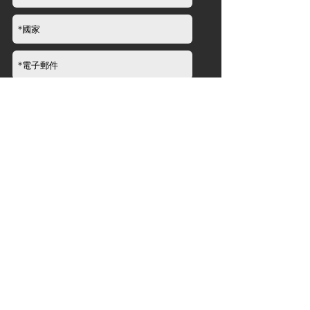
提交
品牌資訊
關於
新聞​
經銷商
產品