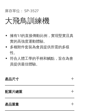
庫存單位： SP-3527
大飛鳥訓練機
擁有1:1的直接傳動比例，實現堅實且真
實的高強度運動體驗。
多種附件套裝為會員提供所需的多樣
性。
符合人體工學的手柄和觸點，旨在為會
員提供最佳體驗。
產品尺寸
4091 x 1065 x 2344毫米/161” x 41” x 92”
配重片總重
136公斤 / 300磅
產品重量