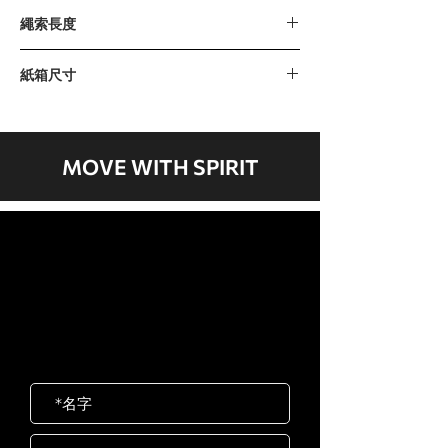
313公斤 / 690磅
繩索長度
2100毫米 / 83”"
紙箱尺寸
紙箱: A 2300 x 565 x 830毫米 / 90” x
22” x 2”
紙箱 B: 2680 x 470 x 405毫米 / 105” x
MOVE WITH SPIRIT
18” x 15”
紙箱 C: 1950 x 380 x 170毫米 / 76” x
14” x 6”
歡迎聯絡我們
岱宇國際 ​台灣總公司
客服專線：02-2501-1815
E-mail：service@dyaco.com.tw