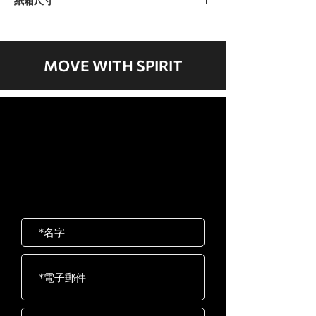
紙箱尺寸
紙箱 A：1060 x 470 x 370毫米 / 42” x
19” x 15”
紙箱 B：670 x 180 x 340毫米 / 26” x 7”
MOVE WITH SPIRIT
x 13”
歡迎聯絡我們
岱宇國際 ​台灣總公司
客服專線：02-2501-1815
E-mail：service@dyaco.com.tw