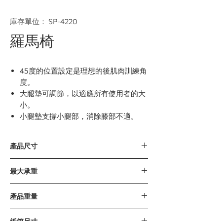
庫存單位： SP-4220
羅馬椅
45度的位置設定是理想的後肌肉訓練角
度。
大腿墊可調節，以適應所有使用者的大
小。
小腿墊支撐小腿部，消除膝部不適。
產品尺寸
1422 x 820 x 830毫米 / 56” x 32” x 33”
最大承重
280公斤 / 617磅
產品重量
51公斤 / 112磅