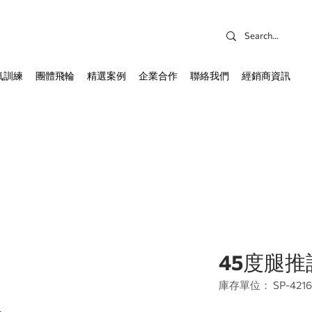
氧訓練
團體飛輪
精選案例
企業合作
聯絡我們
經銷商資訊
45度腿
庫存單位： SP-4216