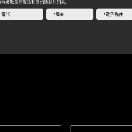
l電子報，隨時獲取最新資訊和促銷活動的消息。
歡迎聯絡我們
岱宇國際 ​台灣總公司
客服專線：02-2501-1815
E-mail：service@dyaco.com.tw