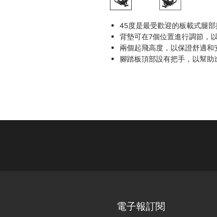
45度是最受歡迎的板載式腿
背墊可在7個位置進行調節，
兩個起飛高度，以保證舒適和
腳踏板頂部設有把手，以幫助
電子報訂閱