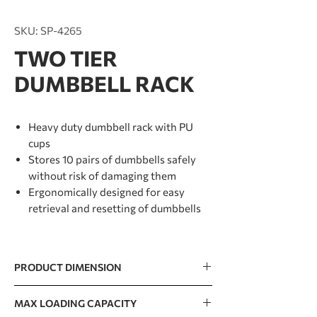
SKU: SP-4265
TWO TIER
DUMBBELL RACK
Heavy duty dumbbell rack with PU
cups
Stores 10 pairs of dumbbells safely
without risk of damaging them
Ergonomically designed for easy
retrieval and resetting of dumbbells
PRODUCT DIMENSION
2280 x 645 x 800mm / 90” x 25” x 31”
MAX LOADING CAPACITY