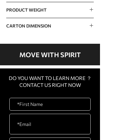
1000kg / 2205lb
PRODUCT WEIGHT
62kg / 140lb
CARTON DIMENSION
CARTON
800 x 680 x 260mm / 31”
A
x 27” x 10”
MOVE WITH SPIRIT
CARTON
2350 x 260 x 135mm /
B
93” x 10” x 5”
DO YOU WANT TO LEARN MORE ？
CONTACT US RIGHT NOW