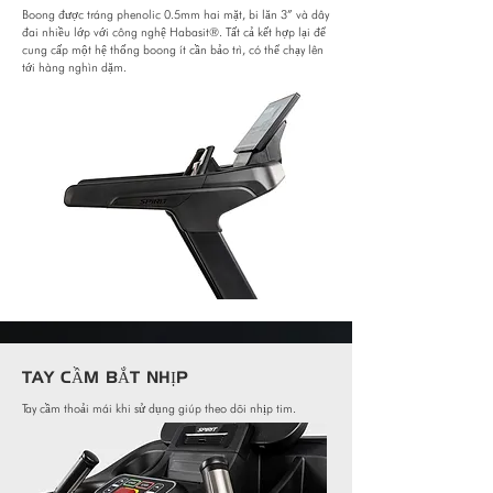
Boong được tráng phenolic 0.5mm hai mặt, bi lăn 3” và dây
đai nhiều lớp với công nghệ Habasit®. Tất cả kết hợp lại để
cung cấp một hệ thống boong ít cần bảo trì, có thể chạy lên
tới hàng nghìn dặm.
TAY CẦM BẮT NHỊP
Tay cầm thoải mái khi sử dụng giúp theo dõi nhịp tim.