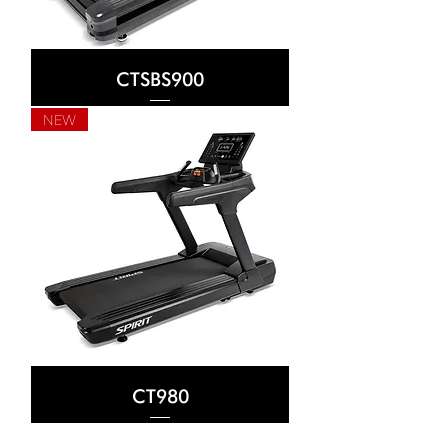
CTSBS900
NEW
CT980