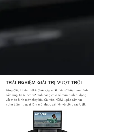
TRẢI NGHIỆM GIẢI TRỊ VƯỢT TRỘI
Bảng điều khiển ENT+ được cập nhật hiện sở hữu màn hình
cảm ứng 15.6 inch với tính năng chia sẻ màn hình di động
với màn hình máy chạy bộ, đầu vào HDMI, giắc cắm tai
nghe 3.5mm, quạt làm mát được cải tiến và cổng sạc USB.