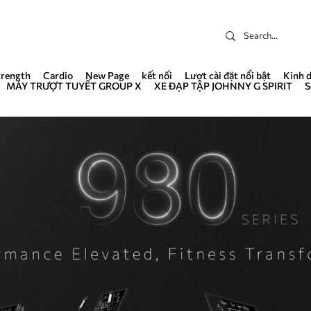
trength
Cardio
New Page
kết nối
Lượt cài đặt nổi bật
Kinh 
MÁY TRƯỢT TUYẾT GROUP X
XE ĐẠP TẬP JOHNNY G SPIRIT
S