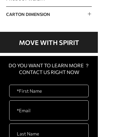
The incremental weight : 5lb
226kg / 498lb
CARTON DIMENSION
CARTON
1390 x 600 x 125mm /
A
54” x 24” x 5”
MOVE WITH SPIRIT
CARTON
1520 x 580 x 260mm /
B
60” x 23” x 10”
DO YOU WANT TO LEARN MORE ？
CARTON
840 x 720 x 620mm / 33”
CONTACT US RIGHT NOW
C
x 28” x 24”
CARTON
500 x 190 x 450mm / 20”
D
x 7” x 18”
CARTON
530 x 500 x 290mm / 21”
E
x 20” x 11”