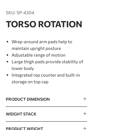
SKU: SP-4304
TORSO ROTATION
Wrap-around arm pads help to
maintain upright posture
Adjustable range of motion
Large thigh pads provide stability of
lower body
Integrated rep counter and built-in
storage on top cap
PRODUCT DIMENSION
1314 x 930 x 1500mm / 52” x 37” x 59”
WEIGHT STACK
110kg / 240lb (20lb x 12pcs)
PRODUCT WEIGHT