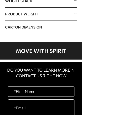
WEIGHT STACK
110kg / 240lb (15lb x 16 pcs)
PRODUCT WEIGHT
The incremental weight : 7.5lb
265kg / 585lb
CARTON DIMENSION
CARTON
1350 x 745 x 180mm / 53”
A
x 29” x 7”
MOVE WITH SPIRIT
CARTON
1510 x 820 x 230mm /
B
59” x 32” x 9”
DO YOU WANT TO LEARN MORE ？
CARTON
1080 x 1080 x 450mm /
CONTACT US RIGHT NOW
C
43” x 43” x 18”