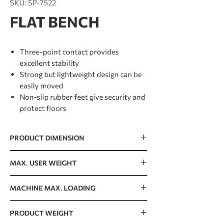
SKU: SP-7522
FLAT BENCH
Three-point contact provides
excellent stability
Strong but lightweight design can be
easily moved
Non-slip rubber feet give security and
protect floors
PRODUCT DIMENSION
1265 x 790 x 462mm / 50” x 31” x 18”
MAX. USER WEIGHT
150kg / 330lb
MACHINE MAX. LOADING
300kg / 662lb
PRODUCT WEIGHT