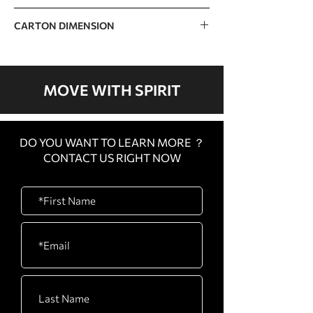
34kg / 75lb
CARTON DIMENSION
1260 x 430 x 280mm / 50” x 17” x 11”
MOVE WITH SPIRIT
DO YOU WANT TO LEARN MORE ？
CONTACT US RIGHT NOW