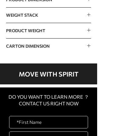
1238 x 1187 x 2236mm / 49” x 47” x 88”
WEIGHT STACK
100kg / 220lb(10lb x 6pcs + 20lb x 8pcs)
PRODUCT WEIGHT
The incremental weight : 5lb
263kg / 580lb
CARTON DIMENSION
CARTON
1750 x 600 x 125mm /
A
69” x 24” x 5”
MOVE WITH SPIRIT
CARTON
1880 x 730 x 260mm /
B
74” x 29” x 10”
DO YOU WANT TO LEARN MORE ？
CARTON
2200 x 970 x 440mm /
CONTACT US RIGHT NOW
C
87” x 38” x 17”
CARTON
850 x 900 x 320mm / 33”
D
x 35” x 13”