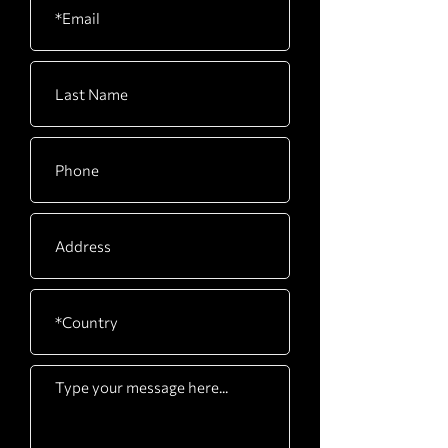
CARTON
530 x 500 x 290mm / 21”
E
x 20” x 11”