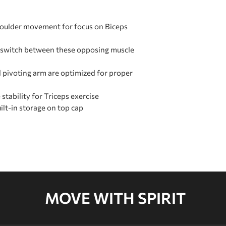
CARTON D
houlder movement for focus on Biceps
o switch between these opposing muscle
CARTON E
 pivoting arm are optimized for proper
stability for Triceps exercise
ilt-in storage on top cap
MOVE WITH SPIRIT