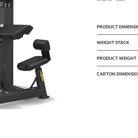
PRODUCT DIMENS
1115 x 1310 x 1580m
WEIGHT STACK
100kg / 220lb (10lb
PRODUCT WEIGHT
The incremental wei
182kg / 401lb
CARTON DIMENSI
CARTON A
CARTON B
CARTON C