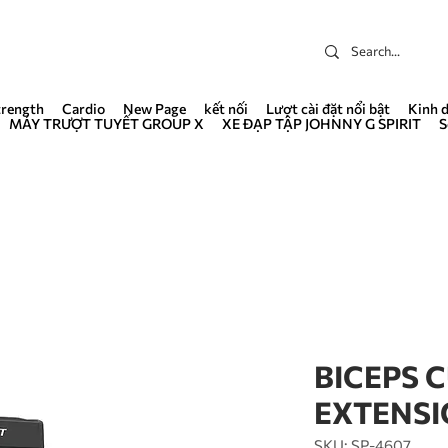
trength
Cardio
New Page
kết nối
Lượt cài đặt nổi bật
Kinh 
MÁY TRƯỢT TUYẾT GROUP X
XE ĐẠP TẬP JOHNNY G SPIRIT
S
BICEPS C
EXTENS
SKU: SP-4607