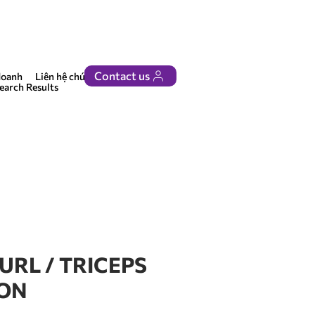
Contact us
doanh
Liên hệ chúng tôi
earch Results
URL / TRICEPS
ION