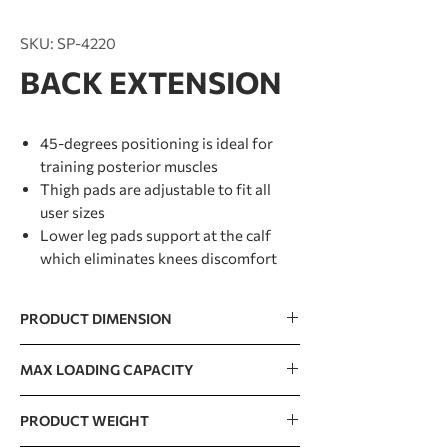
SKU: SP-4220
BACK EXTENSION
45-degrees positioning is ideal for
training posterior muscles
Thigh pads are adjustable to fit all
user sizes
Lower leg pads support at the calf
which eliminates knees discomfort
PRODUCT DIMENSION
1422 x 820 x 830mm / 56” x 32” x 33”
MAX LOADING CAPACITY
280kg / 617lb
PRODUCT WEIGHT