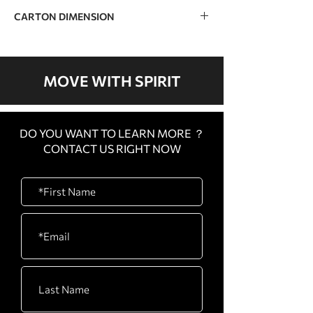
51kg / 112lb
CARTON DIMENSION
CARTON
1060 x 470 x 370mm /
A
42” x 19” x 15”
MOVE WITH SPIRIT
CARTON
670 x 180 x 340mm / 26”
B
x 7” x 13”
DO YOU WANT TO LEARN MORE ？
CONTACT US RIGHT NOW