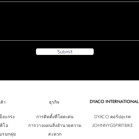
Submit
DYACO INTERNATIONAL
ค้า
ธุรกิจ
็งแกร่ง
การติดตั้งที่โดดเด่น
DYACO คอร์ปอเรท
ดิโอ
การวางแผนสิ่งอำนวยความ
JOHNNYGSPIRITBIKE
บรมกลุ่ม
สะดวก