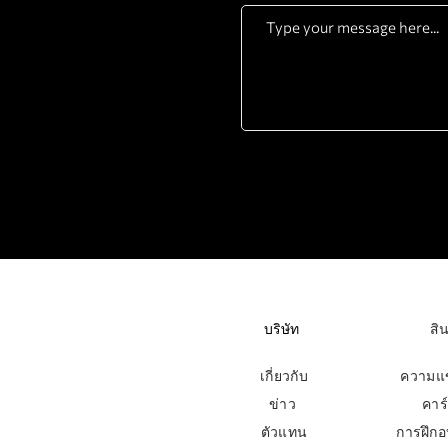
บริษัท
สิน
เกี่ยวกับ
ความแข
​
ข่าว
คาร์
ตัวแทน
การฝึกอ