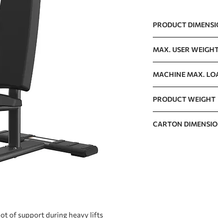
PRODUCT DIMENS
765 x 1656 x 1240m
MAX. USER WEIGH
150kg / 330lb
MACHINE MAX. LO
300kg / 662lb
PRODUCT WEIGHT
33kg / 73lb
CARTON DIMENSI
970 x 750 x 180mm /
lot of support during heavy lifts