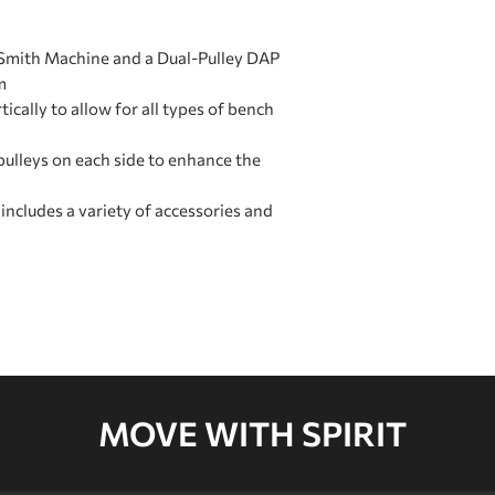
Carton 4
a Smith Machine and a Dual-Pulley DAP
m
ically to allow for all types of bench
Carton 5
ulleys on each side to enhance the
Carton 6
, includes a variety of accessories and
Carton 7
Carton 8
Carton 9
MOVE WITH SPIRIT
Carton 10