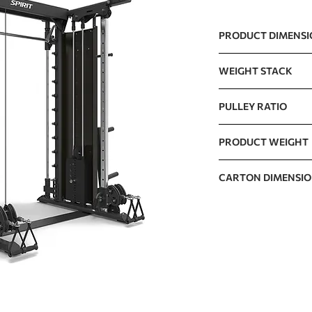
PRODUCT DIMENS
2351 x 1367 x 2159m
WEIGHT STACK
77kg x 2 / 170lb x2
PULLEY RATIO
0.5
PRODUCT WEIGHT
308kg / 679lb
CARTON DIMENSI
Carton 1
Carton 2
Carton 3