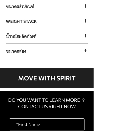
ขนาดผลิตภัณฑ์
1808 x 1213 x 2270mm / 71” x 48” x 89”
WEIGHT STACK
115kg / 250lb (10lb x 9pcs + 20lb x 8pcs)
น้ำหนักผลิตภัณฑ์
The incremental weight : 5lb
270kg / 595lb
ขนาดกล่อง
CARTON
1750 x 600 x 125mm /
A
69” x 24” x 5”
MOVE WITH SPIRIT
CARTON
1880 x 730 x 260mm /
B
74” x 29” x 10”
DO YOU WANT TO LEARN MORE ？
CARTON
1950 x 1000 x 210mm /
CONTACT US RIGHT NOW
C
77” x 39” x 8”
CARTON
1050 x 150 x 330mm /
D
41” x 6” x 13”