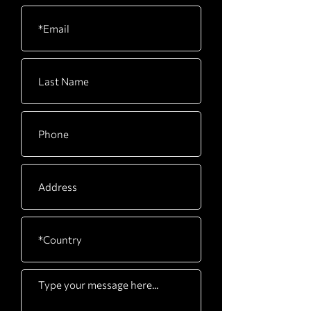
CARTON
530 x 500 x 290mm / 21”
E
x 20” x 11”