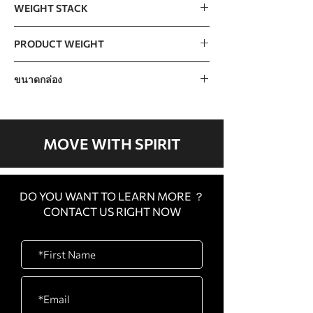
WEIGHT STACK
110kg / 240lb (15lb x 16 pcs)
PRODUCT WEIGHT
276kg / 609lb
ขนาดกล่อง
CARTON
1350 x 745 x 180mm / 53”
A
x 29” x 7”
MOVE WITH SPIRIT
CARTON
1700 x 820 x 500mm /
B
67” x 32” x 20”
DO YOU WANT TO LEARN MORE ？
CARTON
1920 x 1120 x 190mm /
CONTACT US RIGHT NOW
C
76”x 44” x 7”