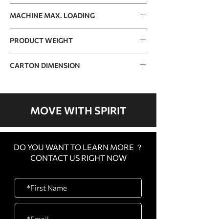
125kg / 276lb
MACHINE MAX. LOADING
650kg / 1433lb
PRODUCT WEIGHT
260kg / 573lb
CARTON DIMENSION
CARTON
1720 x 1470 x 460mm /
A
68” x 58” x 18”
MOVE WITH SPIRIT
CARTON
860 x 750 x 800mm / 34”
B
x 30” x 31”
DO YOU WANT TO LEARN MORE ？
CONTACT US RIGHT NOW