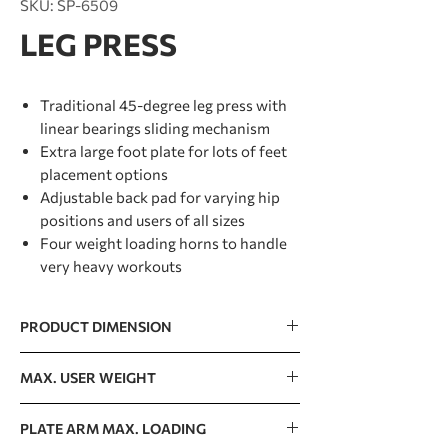
SKU: SP-6509
LEG PRESS
Traditional 45-degree leg press with
linear bearings sliding mechanism
Extra large foot plate for lots of feet
placement options
Adjustable back pad for varying hip
positions and users of all sizes
Four weight loading horns to handle
very heavy workouts
PRODUCT DIMENSION
2297 x 821 x 1480mm / 90” x 32” x 58”
MAX. USER WEIGHT
150kg / 330lb
PLATE ARM MAX. LOADING