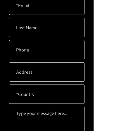
CARTON
880 x 480 x 110mm / 35”
E
x 19” x 4”
CARTON
2240 x 670 x 210mm /
F
88” x 26” x 8”
CARTON
1280 x 620 x 335mm /
G
50” x 24” x 13”
Carton
1570 x 1060 x 125mm / 62”
1
x 42” x 5”
Carton
1570 x 1060 x 125mm / 62”
2
x 42” x 5”
Carton
1570 x 1060 x 75mm / 62” x
3
42” x 3”
Carton
2720 x 300 x 150mm / 107”
4
x 12” x 6”