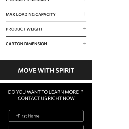
3226 x 3154 x 2500mm / 127” x 124” x 98”
MAX LOADING CAPACITY
420kg / 926lb
PRODUCT WEIGHT
553kg / 1219lb
CARTON DIMENSION
CARTON
510 x 115 x 400mm / 20”
A
x 5” x 16”
MOVE WITH SPIRIT
CARTON
1030 x 85 x 320mm / 41”
B
x 3” x 13”
DO YOU WANT TO LEARN MORE ？
CARTON
2300 x 450 x 155mm /
CONTACT US RIGHT NOW
C
91” x 18” x 6”
CARTON
1600 x 450 x 340mm /
D
63” x 18” x 13”