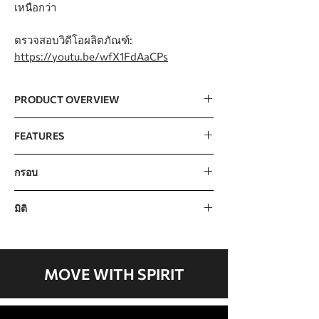
เหนือกว่า
ตรวจสอบวิดีโอผลิตภัณฑ์:
https://youtu.be/wfX1FdAaCPs
PRODUCT OVERVIEW
Smooth, quiet 508mm stride, which is
FEATURES
the optimal distance for the average
user
Console
Large multi LED
กรอบ
Generator powered console means
windows
there is no need for electricity
เหล็กกล้าความแข็งแรงสูงแบบ Heavy-
Dual rollers on each pedal arm for a
มิติ
Gauge พร้อมสีพาวเดอร์โค้ทที่ทนทาน
Programs
Manual, 5 Preset,
sturdier base
Custom, Fitness Test,
2 degrees of inversion at each foot
Dimensions
1981 x 635 x 1778mm /
Heart Rate Control,
pedal places the user in an
78" x 25" x 70"
Constant Power, METs
anatomically correct position
MOVE WITH SPIRIT
Readout
40 levels of resistance to satisfy the
Product
110kg / 244lb
needs of beginners or advanced
Weight
Bluetooth
Bluetooth 4.0 (FTMS)
exercisers