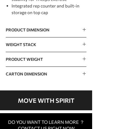
Integrated rep counter and built-in
storage on top cap
PRODUCT DIMENSION
1115 x 1310 x 1580mm / 44” x 52” x 62”
WEIGHT STACK
100kg / 220lb (10lb x 2pcs + 20lb x
PRODUCT WEIGHT
10pcs)
The incremental weight : 5lb
182kg / 401lb
CARTON DIMENSION
CARTON
1390 x 600 x 125mm /
A
55” x 24” x 5”
MOVE WITH SPIRIT
CARTON
1520 x 580 x 260mm /
B
60” x 23” x 10”
DO YOU WANT TO LEARN MORE ？
CARTON
1220 x 950 x 510mm /
CONTACT US RIGHT NOW