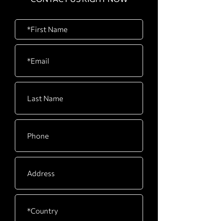
C
48“ x 37” x 20“
CARTON
630 x 210 x 340mm / 25”
D
x 8“ x 13”
CARTON
530 x 500 x 290mm / 21”
E
x 20” x 11”