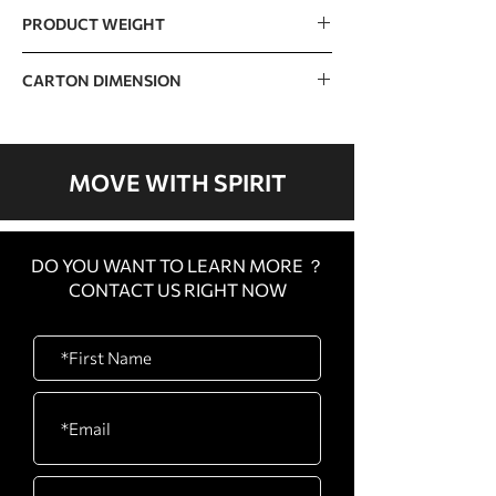
200kg / 441lb
PRODUCT WEIGHT
68kg / 150lb
CARTON DIMENSION
1350 x 730 x 290mm / 53” x 29” x 11”
MOVE WITH SPIRIT
DO YOU WANT TO LEARN MORE ？
CONTACT US RIGHT NOW