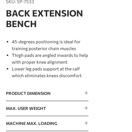
SKU: SP-7533
BACK EXTENSION
BENCH
45-degrees positioning is ideal for
training posterior chain muscles
Thigh pads are angled inwards to help
with proper knee alignment
Lower leg pads support at the calf
which eliminates knees discomfort
PRODUCT DIMENSION
1532 x 790 x 826mm / 60” x 31” x 33”
MAX. USER WEIGHT
150kg / 330lb
MACHINE MAX. LOADING