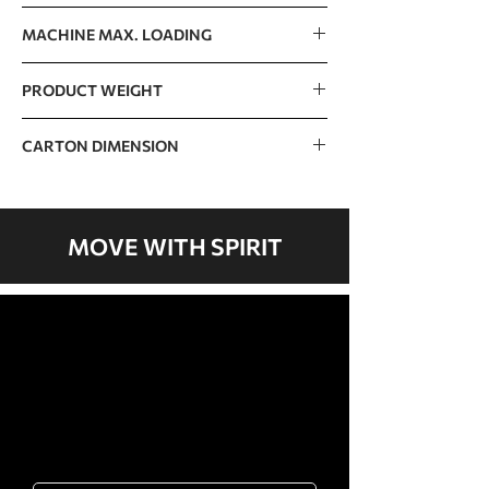
125kg / 276lb
MACHINE MAX. LOADING
125kg / 276lb
PRODUCT WEIGHT
129kg / 284lb
CARTON DIMENSION
1120 x 1020 x 510mm / 44” x 40” x 20”
MOVE WITH SPIRIT
歡迎聯絡我們
岱宇國際 ​台灣總公司
客服專線：02-2501-1815
E-mail：service@dyaco.com.tw