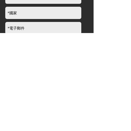
提交
品牌資訊
關於
新聞​
經銷商
產品