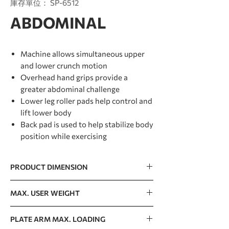
庫存單位： SP-6512
ABDOMINAL
Machine allows simultaneous upper
and lower crunch motion
Overhead hand grips provide a
greater abdominal challenge
Lower leg roller pads help control and
lift lower body
Back pad is used to help stabilize body
position while exercising
PRODUCT DIMENSION
1032 x 1223 x 1596mm / 41” x 48” x 63”
MAX. USER WEIGHT
150kg / 330lb
PLATE ARM MAX. LOADING