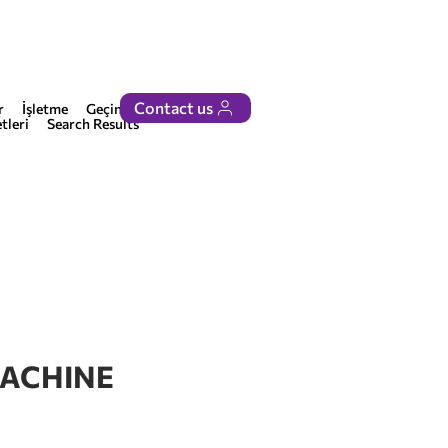
Contact us
r
İşletme
Geçinmek
tleri
Search Results
ACHINE