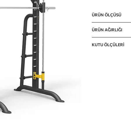
ÜRÜN ÖLÇÜSÜ
2165 x 1575 x 2390m
ÜRÜN AĞIRLIĞI
210kg / 463lb
KUTU ÖLÇÜLERİ
2420 x 565 x 1640m