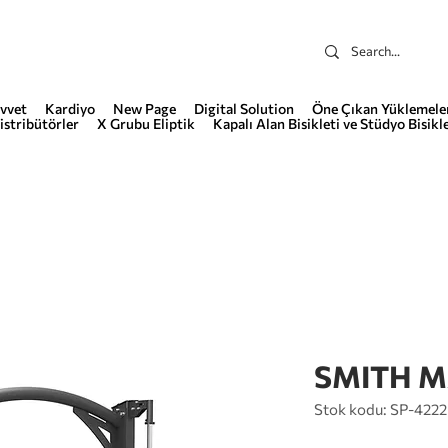
vvet
Kardiyo
New Page
Digital Solution
Öne Çıkan Yüklemele
istribütörler
X Grubu Eliptik
Kapalı Alan Bisikleti ve Stüdyo Bisikle
SMITH M
Stok kodu: SP-4222