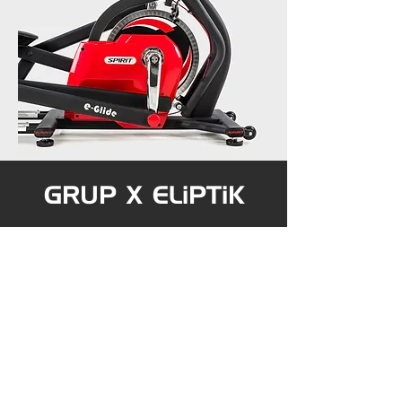
GRUP X ELiPTiK
Şu an burada
gösterilecek ürünümüz