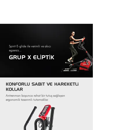
Spirit E-glide ile verimli ve akıcı
egzersiz...
GRUP X ELİPTİK
​KONFORLU SABiT VE HAREKETLi
KOLLAR
Antrenman boyunca rahat bir tutuş sağlayan
ergonomik tasarımlı tutamaklar.