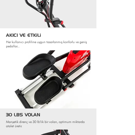
AKICI VE ETKiLi
Her kullanıcı profiline uygun tasarlanmış konforlu ve geniş
pedallar...
30 LBS VOLAN
Manyetik direnç ve 30 lb'lik bir volan, optimum miktarda
atalet üretir.