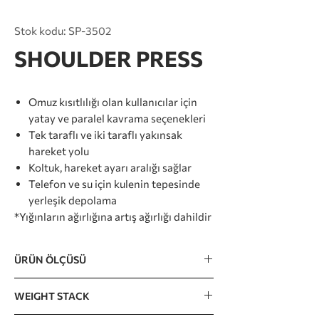
Stok kodu: SP-3502
SHOULDER PRESS
Omuz kısıtlılığı olan kullanıcılar için
yatay ve paralel kavrama seçenekleri
Tek taraflı ve iki taraflı yakınsak
hareket yolu
Koltuk, hareket ayarı aralığı sağlar
Telefon ve su için kulenin tepesinde
yerleşik depolama
*Yığınların ağırlığına artış ağırlığı dahildir
ÜRÜN ÖLÇÜSÜ
1530 x 1540 x 1592mm / 60” x 61” x 63”
WEIGHT STACK