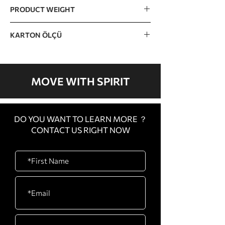
110kg / 240lb (15lb x 16 pcs)
PRODUCT WEIGHT
The incremental weight : 7.5lb
274kg / 605lb
KARTON ÖLÇÜ
KARTON A 1350 x 745 x 180mm / 53” x
29” x 7” KARTON B 1510 x 820 x 230mm
/ 59” x 32” x 9” KARTON C 1280 x 1200 x
MOVE WITH SPIRIT
410mm / 50” x 47” x 16”
DO YOU WANT TO LEARN MORE ？
CONTACT US RIGHT NOW