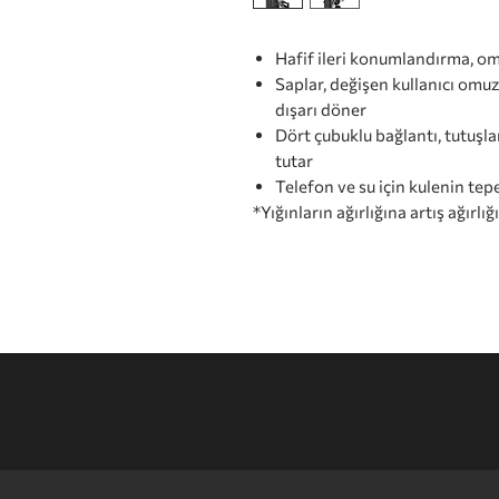
Hafif ileri konumlandırma, om
Saplar, değişen kullanıcı omuz 
dışarı döner
Dört çubuklu bağlantı, tutuşla
tutar
Telefon ve su için kulenin te
*Yığınların ağırlığına artış ağırlığ