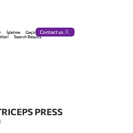
Contact us
r
İşletme
Geçinmek
tleri
Search Results
TRICEPS PRESS
8