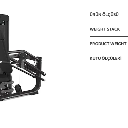
ÜRÜN ÖLÇÜSÜ
1227 x 1067 x 1592m
WEIGHT STACK
110kg / 240lb (15lb 
PRODUCT WEIGHT
The incremental wei
256kg / 565lb
KUTU ÖLÇÜLERİ
KARTON A 1350 x 74
KARTON B 1510 x 82
KARTON C 1150 x 10