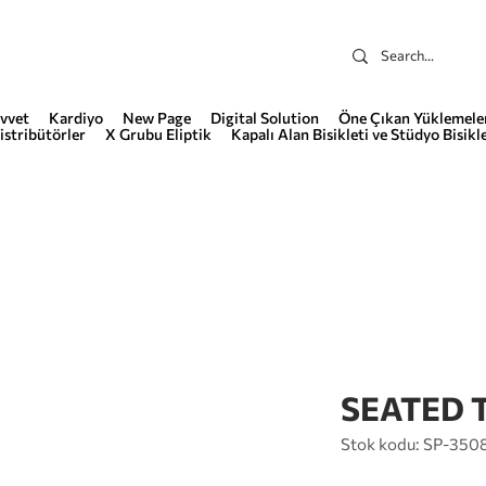
vvet
Kardiyo
New Page
Digital Solution
Öne Çıkan Yüklemele
istribütörler
X Grubu Eliptik
Kapalı Alan Bisikleti ve Stüdyo Bisikle
SEATED 
Stok kodu: SP-350