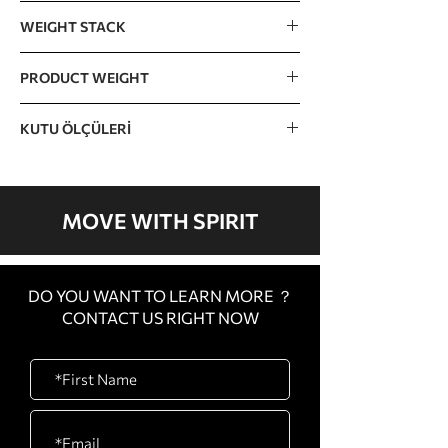
1107 x 1405 x 1592mm / 44” x 55” x 63”
WEIGHT STACK
110kg / 240lb (15lb x 16 pcs)
PRODUCT WEIGHT
The incremental weight : 7.5lb
265kg / 585lb
KUTU ÖLÇÜLERİ
KARTON A 1350 x 745 x 180mm / 53” x
29” x 7” KARTON B 1510 x 820 x 230mm
/ 59” x 32” x 9” KARTON C 1080 x 1080 x
MOVE WITH SPIRIT
450mm / 43” x 43” x 18”
DO YOU WANT TO LEARN MORE ？
CONTACT US RIGHT NOW