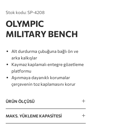
Stok kodu: SP-4208
OLYMPIC
MILITARY BENCH
Alt durdurma çubuğuna bağlı ön ve
arka kalkışlar
Kaymaz kaplamalı entegre gözetleme
platformu
Aşınmaya dayanıklı korumalar
çerçevenin toz kaplamasını korur
ÜRÜN ÖLÇÜSÜ
1740 x 1380 x 1900mm / 69” x 54” x 75”
MAKS. YÜKLEME KAPASİTESİ
280kg / 617lb