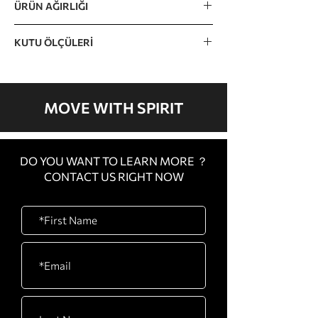
ÜRÜN AĞIRLIĞI
110kg / 243lb
KUTU ÖLÇÜLERİ
KARTON A 1980 x 1420 x 260 mm / 78” x
56” x 10” KARTON B 1000 x 90 x 340mm
/ 39” x 4” x 13” KARTON C 600 x 420 x
MOVE WITH SPIRIT
380 mm / 24” x 17” x 15”
DO YOU WANT TO LEARN MORE ？
CONTACT US RIGHT NOW