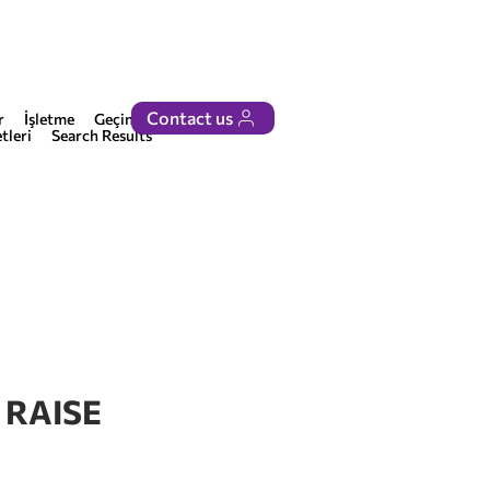
Contact us
r
İşletme
Geçinmek
tleri
Search Results
 RAISE
5