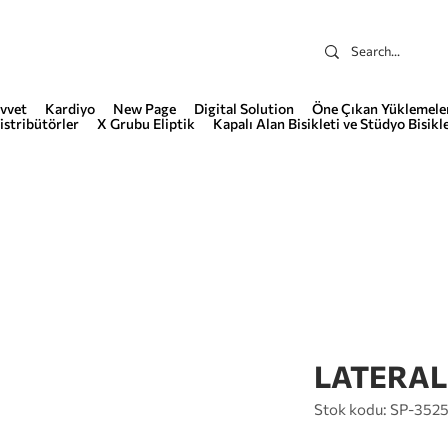
vvet
Kardiyo
New Page
Digital Solution
Öne Çıkan Yüklemele
istribütörler
X Grubu Eliptik
Kapalı Alan Bisikleti ve Stüdyo Bisikle
LATERAL
Stok kodu: SP-352