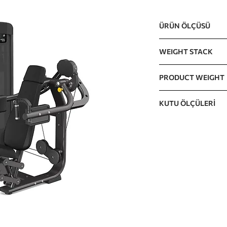
ÜRÜN ÖLÇÜSÜ
1172 x 1289 x 1518m
WEIGHT STACK
90kg / 195lb (15lb x
PRODUCT WEIGHT
The incremental wei
271kg / 595lb
KUTU ÖLÇÜLERİ
KARTON A 1350 x 74
KARTON B 1510 x 82
KARTON C 1080 x 10