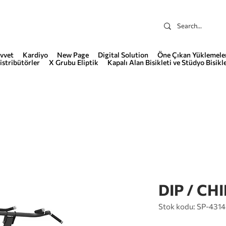
vvet
Kardiyo
New Page
Digital Solution
Öne Çıkan Yüklemele
istribütörler
X Grubu Eliptik
Kapalı Alan Bisikleti ve Stüdyo Bisikle
DIP / CH
Stok kodu: SP-4314