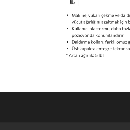
Makine, yukarı çekme ve daldır
vücut ağırlığını azaltmak için bi
Kullanıcı platformu, daha fazla
pozisyonda konumlandırır
Daldırma kolları, farklı omuz 
Üst kapakta entegre tekrar sa
* Artan ağırlık: 5 lbs