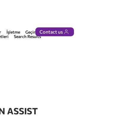
Contact us
r
İşletme
Geçinmek
tleri
Search Results
IN ASSIST