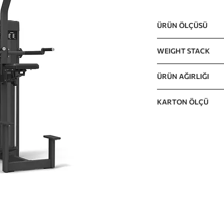
ÜRÜN ÖLÇÜSÜ
1238 x 1187 x 2236m
WEIGHT STACK
100kg / 220lb(10lb 
ÜRÜN AĞIRLIĞI
The incremental wei
263kg / 580lb
KARTON ÖLÇÜ
KARTON A 1750 x 60
KARTON B 1880 x 73
KARTON C 2200 x 97
KARTON D 850 x 900
KARTON E 530 x 500