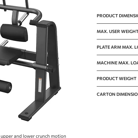
PRODUCT DIMENS
1032 x 1223 x 1596m
MAX. USER WEIGH
150kg / 330lb
PLATE ARM MAX. 
125kg / 276lb
MACHINE MAX. LO
125kg / 276lb
PRODUCT WEIGHT
129kg / 284lb
CARTON DIMENSI
1120 x 1020 x 510mm
 upper and lower crunch motion