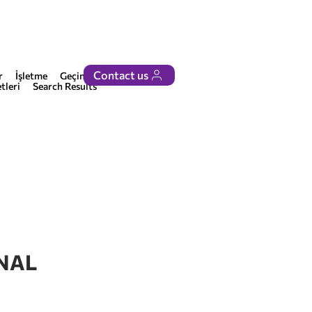
Contact us
r
İşletme
Geçinmek
tleri
Search Results
NAL