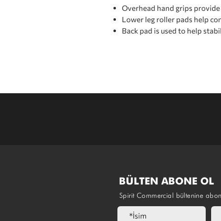
Overhead hand grips provide 
Lower leg roller pads help con
Back pad is used to help stabi
BÜLTEN ABONE OL
Spirit Commercial bültenine abo