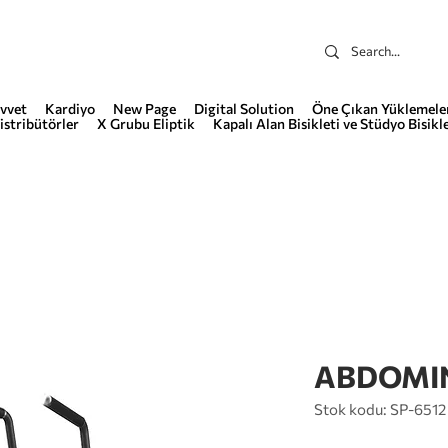
vvet
Kardiyo
New Page
Digital Solution
Öne Çıkan Yüklemele
istribütörler
X Grubu Eliptik
Kapalı Alan Bisikleti ve Stüdyo Bisikle
ABDOMI
Stok kodu: SP-6512