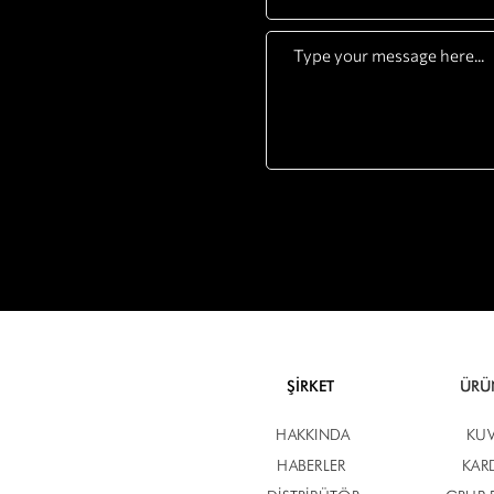
ŞİRKET
ÜRÜ
HAKKINDA
KUV
​
HABERLER
KAR