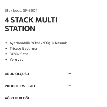
Stok kodu: SP-3604
4 STACK MULTI
STATION
Ayarlanabilir Yüksek/Düşük Kasnak
Triceps Bastırma
Düşük Satır
Yere yat
ÜRÜN ÖLÇÜSÜ
3418 x 1920 x 2290mm / 134” x 75” x 90”
PRODUCT WEIGHT
817kg / 1801lb
AĞIRLIK BLOĞU
122kg x 4 / 270lb x 4