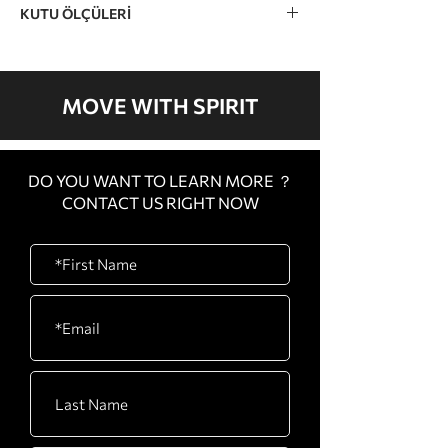
KUTU ÖLÇÜLERİ
KARTON A 2280 x 1120 x 830 mm / 89” x
44” x 32” KARTON B 500 x 470 x 420mm
/ 19” x 18” x 16” KARTON C 500 x 470 x
MOVE WITH SPIRIT
420mm / 19” x 18” x 16”
DO YOU WANT TO LEARN MORE ？
CONTACT US RIGHT NOW