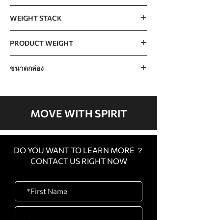
2230 x 1025 x 1524mm / 88” x 40” x 60”
WEIGHT STACK
110kg / 240lb (15lb x 16 pcs)
PRODUCT WEIGHT
The incremental weight :7.5lb
292kg / 645lb
ขนาดกล่อง
CARTON
1350 x 745 x 180mm / 53”
A
x 29” x 7”
MOVE WITH SPIRIT
CARTON
1510 x 820 x 520mm /
B
59” x 32” x 20”
DO YOU WANT TO LEARN MORE ？
CARTON
1390 x 1010 x 260mm /
CONTACT US RIGHT NOW
C
55” x 40” x 10”