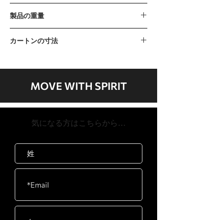
1000kg / 2205lb
製品の重量
62kg / 140lb
カートンの寸法
カートンA
800 x 680 x 260mm / 31” x 27” x 10”
カートンB
MOVE WITH SPIRIT
2350 x 260 x 135mm / 93 "x 10" x 5 "
​気になる方はこちらから…