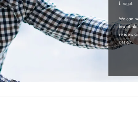
budget.
We can he
layout pl
renders an
design.