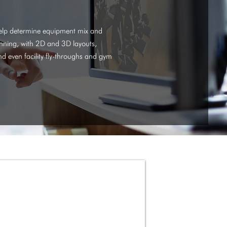
lp determine equipment mix and
anning, with 2D and 3D layouts,
d even facility fly-throughs and gym