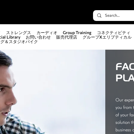
て
ストレングス
カーディオ
Group Training
コネクティビティ
ial Library
お問い合わせ
販売代理店
グループXエリプティカル
ング＆スタジオバイク
FAC
PL
Our exper
you from t
of your fa
solution t
business o