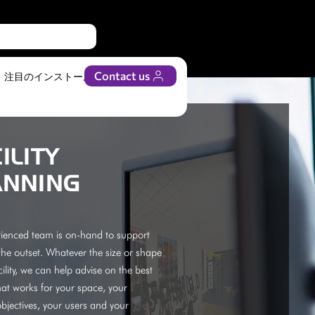
Contact us
注目のインストール
ビジネス
ILITY
ANNING
ienced team is on-hand to support
he outset. Whatever the size or shape
cility, we can help advise on the best
hat works for your space, your
bjectives, your users and your