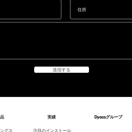
送信する
品
実績
Dyacoグループ
DYACO CORPORATE
ングス
注目のインストール