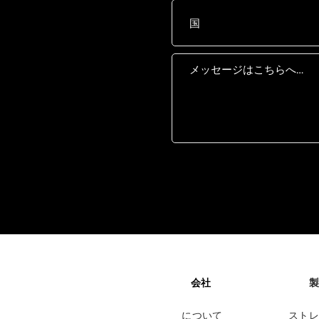
会社
製
について
ストレ