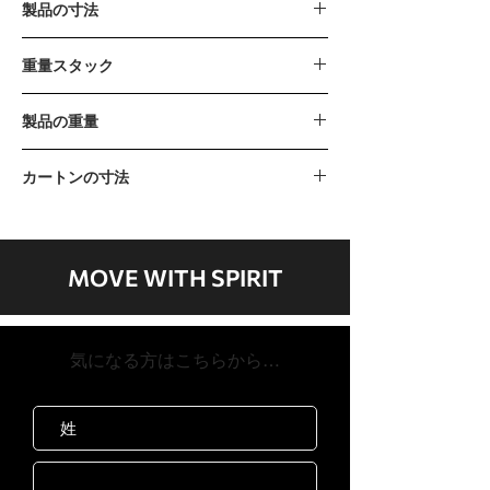
製品の寸法
1534 x 1064 x 1592mm / 60” x 42” x 63”
重量スタック
110kg / 240lb (15lb x 16 pcs)
製品の重量
The incremental weight : 7.5lb
265kg / 585lb
カートンの寸法
カートンA 1350 x 745 x 180mm / 53 "x
29" x 7 "カートンB 1510 x 820 x 230mm /
59 "x 32" x 9 "カートンC 1500 x 980 x
MOVE WITH SPIRIT
455mm / 59 "x 39" x 18 "
​気になる方はこちらから…