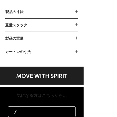
製品の寸法
1379 x 894 x 1592mm / 54” x 35” x 63”
重量スタック
90kg / 195lb (15lb x 13 pcs)
製品の重量
The incremental weight : 7.5lb
209kg / 458lb
カートンの寸法
カートンA 1350 x 745 x 180mm / 53 "x
29" x 7 "カートンB 1510 x 820 x 230mm /
59 "x 32" x 9 "
MOVE WITH SPIRIT
​気になる方はこちらから…