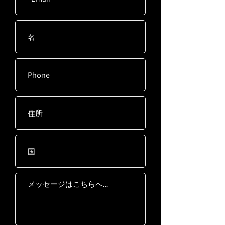
Carton
975 x 280 x 160mm / 38” x
E
11” x 6”
Carton
1030 x 85 x 320mm / 41” x
F
3” x 13”
Carton
510 x 115 x 400mm / 20” x
G
5” x 16”
Carton
2300 x 450 x 155mm / 91” x
H
18” x 6”
Carton
2240 x 670 x 210mm / 88” x
I
26” x 8”
Carton
1280 x 620 x 335mm / 50”
J
x 24” x 13”
Carton
2150 x 1050 x 120mm / 85“
1
x 41” x 5“