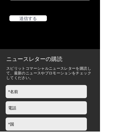
Carton
2150 x 1050 x 75mm / 85“ x
2
41” x 3“
送信する
Carton
1570 x 1060 x 125mm / 62”
3
x 42” x 5”
Carton
2720 x 300 x 150mm / 107”
4
x 12” x 6”
ニュースレターの購読
スピリットコマーシャルニュースレターを購読し
て、最新のニュースやプロモーションをチェック
してください。