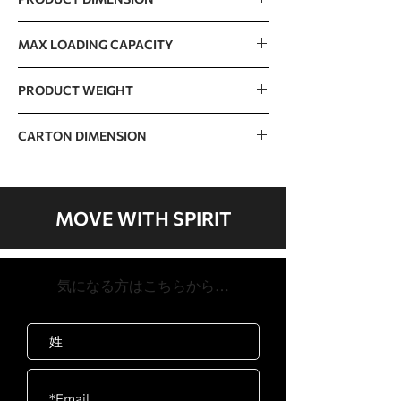
3843 x 3154 x 2500mm / 151” x 124” x
MAX LOADING CAPACITY
98”
420kg / 926lb
PRODUCT WEIGHT
688kg / 1517lb
CARTON DIMENSION
Carton
1280 x 540 x 270mm / 50”
A
x 21“ x 11”
MOVE WITH SPIRIT
Carton
510 x 115 x 400mm / 20” x
B
5” x 16”
​気になる方はこちらから…
Carton
1000 x 320 x 210mm / 39” x
C
13” x 8”
Carton
2210 x 450 x 340mm / 87” x
D
18” x 13”