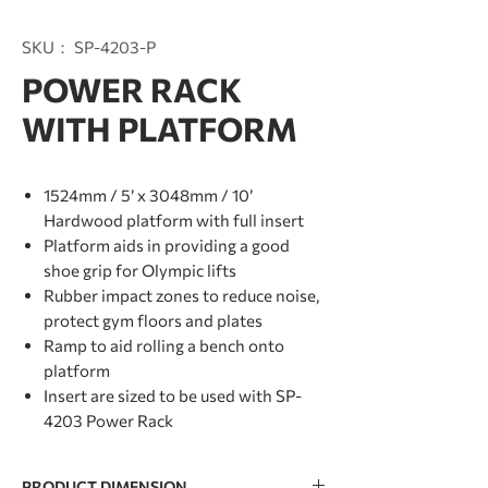
SKU： SP-4203-P
POWER RACK
WITH PLATFORM
1524mm / 5’ x 3048mm / 10’
Hardwood platform with full insert
Platform aids in providing a good
shoe grip for Olympic lifts
Rubber impact zones to reduce noise,
protect gym floors and plates
Ramp to aid rolling a bench onto
platform
Insert are sized to be used with SP-
4203 Power Rack
PRODUCT DIMENSION